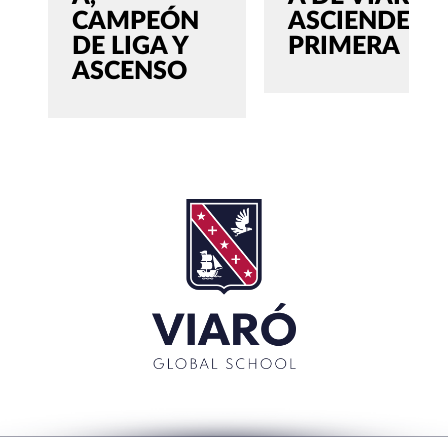
CAMPEÓN
ASCIENDE A
DE LIGA Y
PRIMERA
ASCENSO
SEARCH
Buscar:'
CERRAR
RECENT POSTS
La Muestra de Artes 2026: creatividad, música y