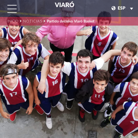
VIARÓ
ESP
INICIO
NOTICIAS
Partido decisivo Viaró Basket