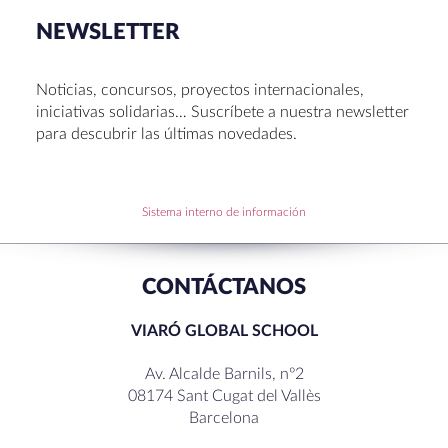
talento en Sant Cugat
NEWSLETTER
Congreso UNIV 2026
Entrega de Becas de Humanidades – Dr. Pujol 2026
Noticias, concursos, proyectos internacionales,
Hábitos saludables: 8 consejos prácticos para
iniciativas solidarias… Suscríbete a nuestra newsletter
disfrutar la Navidad.
para descubrir las últimas novedades.
Becas de Humanidades Dr. Pujol 25-26
Sistema interno de información
RECENT COMMENTS
CONTÁCTANOS
VIARÓ GLOBAL SCHOOL
Av. Alcalde Barnils, nº2
08174 Sant Cugat del Vallès
Barcelona