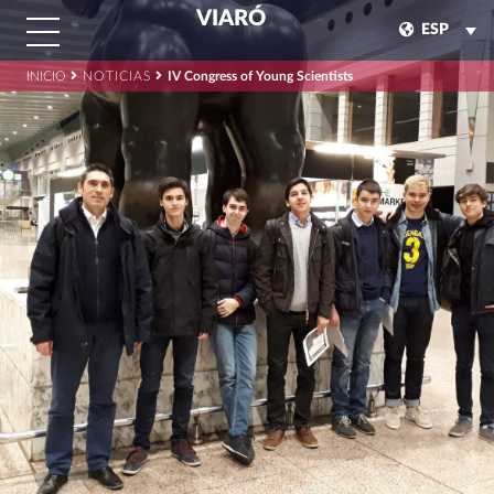
VIARÓ
ESP
INICIO
NOTICIAS
IV Congress of Young Scientists