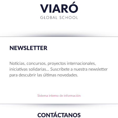
RECENT POSTS
La Muestra de Artes 2026: creatividad, música y
talento en Sant Cugat
NEWSLETTER
Congreso UNIV 2026
Entrega de Becas de Humanidades – Dr. Pujol 2026
Noticias, concursos, proyectos internacionales,
Hábitos saludables: 8 consejos prácticos para
iniciativas solidarias… Suscríbete a nuestra newsletter
disfrutar la Navidad.
para descubrir las últimas novedades.
Becas de Humanidades Dr. Pujol 25-26
Sistema interno de información
RECENT COMMENTS
CONTÁCTANOS