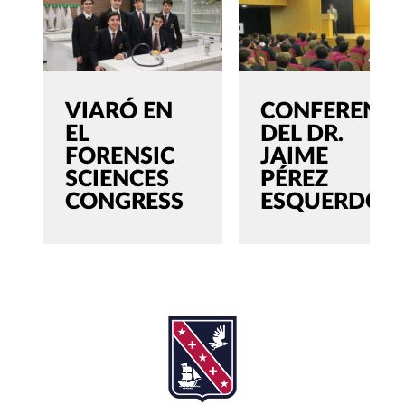
VIARÓ EN
CONFERENCI
EL
DEL DR.
FORENSIC
JAIME
SCIENCES
PÉREZ
CONGRESS
ESQUERDO
SEARCH
Buscar:'
CERRAR