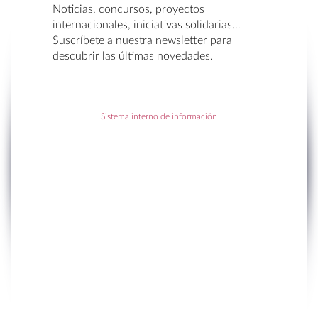
Noticias, concursos, proyectos
internacionales, iniciativas solidarias…
Suscríbete a nuestra newsletter para
descubrir las últimas novedades.
RECENT POSTS
Sistema interno de información
to en Sant Cugat
r la Navidad.