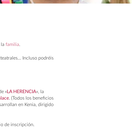
 la
familia
.
 teatrales… Incluso podréis
de «
LA HERENCIA
«, la
nlace
. (Todos los beneficios
arrollan en Kenia, dirigido
io de inscripción.