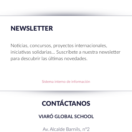
La Muestra de Artes 2026: creatividad, música y
talento en Sant Cugat
NEWSLETTER
Congreso UNIV 2026
Entrega de Becas de Humanidades – Dr. Pujol 2026
Noticias, concursos, proyectos internacionales,
Hábitos saludables: 8 consejos prácticos para
iniciativas solidarias… Suscríbete a nuestra newsletter
disfrutar la Navidad.
para descubrir las últimas novedades.
Becas de Humanidades Dr. Pujol 25-26
Sistema interno de información
RECENT COMMENTS
CONTÁCTANOS
VIARÓ GLOBAL SCHOOL
Av. Alcalde Barnils, nº2