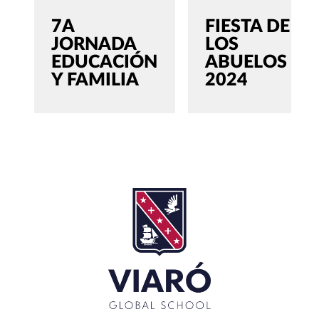
7A
FIESTA DE
JORNADA
LOS
EDUCACIÓN
ABUELOS
Y FAMILIA
2024
SEARCH
Buscar:'
CERRAR
RECENT POSTS