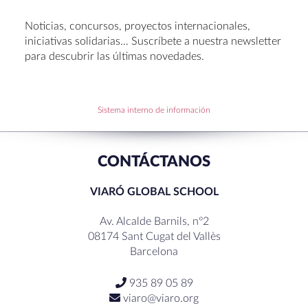
Entrega de Becas de Humanidades – Dr. Pujol 2026
Noticias, concursos, proyectos internacionales,
Hábitos saludables: 8 consejos prácticos para
iniciativas solidarias… Suscríbete a nuestra newsletter
disfrutar la Navidad.
para descubrir las últimas novedades.
Becas de Humanidades Dr. Pujol 25-26
Sistema interno de información
RECENT COMMENTS
CONTÁCTANOS
VIARÓ GLOBAL SCHOOL
Av. Alcalde Barnils, nº2
08174 Sant Cugat del Vallès
Barcelona
935 89 05 89
viaro@viaro.org