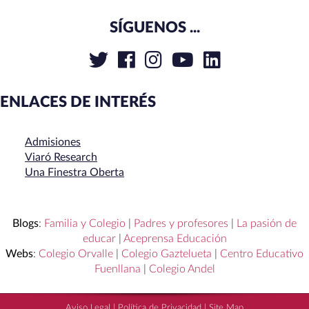
SÍGUENOS ...
ENLACES DE INTERÉS
Admisiones
Viaró Research
Una Finestra Oberta
Blogs
:
Familia y Colegio
|
Padres y profesores
|
La pasión de
educar
|
Aceprensa Educación
Webs
:
Colegio Orvalle
|
Colegio Gaztelueta
|
Centro Educativo
Fuenllana
|
Colegio Andel
Aviso Legal
|
Política de Privacidad
|
Site Map