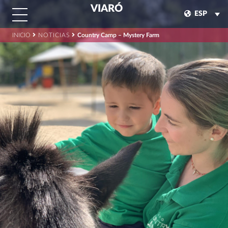
VIARÓ
ESP
INICIO
NOTICIAS
Country Camp – Mystery Farm