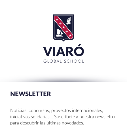
SEARCH
Buscar:'
CERRAR
RECENT POSTS
La Muestra de Artes 2026: creatividad, música y
talento en Sant Cugat
NEWSLETTER
Congreso UNIV 2026
Entrega de Becas de Humanidades – Dr. Pujol 2026
Noticias, concursos, proyectos internacionales,
Hábitos saludables: 8 consejos prácticos para
iniciativas solidarias… Suscríbete a nuestra newsletter
disfrutar la Navidad.
para descubrir las últimas novedades.