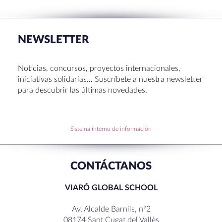
La Muestra de Artes 2026: creatividad, música y
talento en Sant Cugat
NEWSLETTER
Congreso UNIV 2026
Entrega de Becas de Humanidades – Dr. Pujol 2026
Noticias, concursos, proyectos internacionales,
Hábitos saludables: 8 consejos prácticos para
iniciativas solidarias… Suscríbete a nuestra newsletter
disfrutar la Navidad.
para descubrir las últimas novedades.
Becas de Humanidades Dr. Pujol 25-26
Sistema interno de información
RECENT COMMENTS
CONTÁCTANOS
VIARÓ GLOBAL SCHOOL
Av. Alcalde Barnils, nº2
08174 Sant Cugat del Vallès