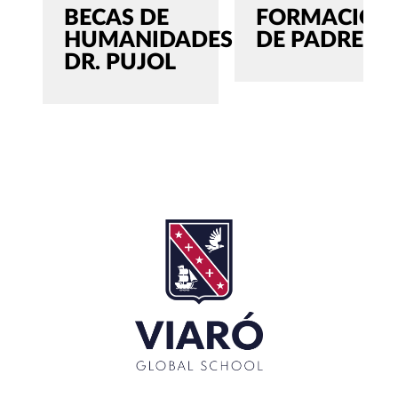
BECAS DE
FORMACIÓN
HUMANIDADES
DE PADRES
DR. PUJOL
SEARCH
Buscar:'
CERRAR
RECENT POSTS